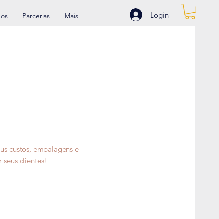
Login
dos
Parcerias
Mais
eus custos, embalagens e
 seus clientes!