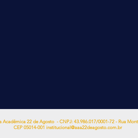
ca Acadêmica 22 de Agosto - CNPJ: 43.986.017/0001-72 - Rua Monte
CEP 05014-001
institucional@aaa22deagosto.com.br