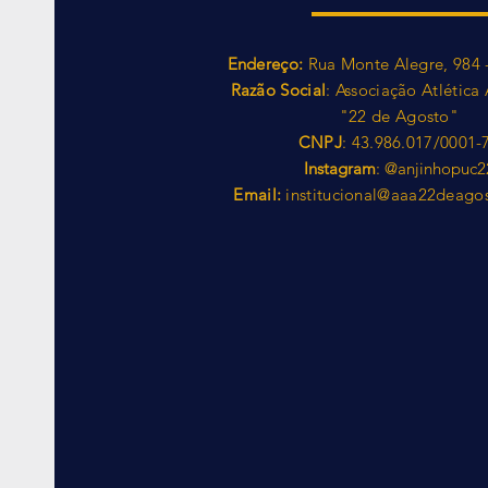
Endereço:
Rua Monte Alegre, 984 
Razão Social
: Associação Atlétic
"22 de Agosto"
CNPJ
: 43.986.017/0001-
Instagram
: @anjinhopuc2
Email:
institucional@aaa22deago