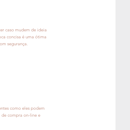
azer caso mudem de ideia
roca concisa é uma ótima
com segurança.​
ientes como eles podem
a de compra on-line e