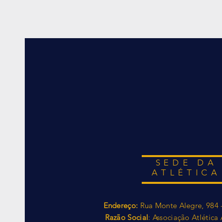
SEDE DA
ATLÉTICA
Endereço:
Rua Monte Alegre, 984 
Razão Social
: Associação Atlétic