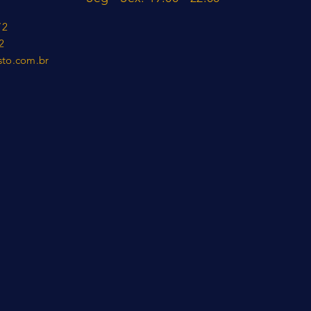
72
2
sto.com.br