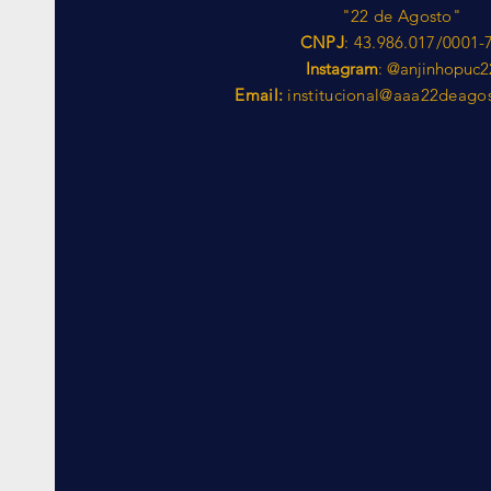
"22 de Agosto"
CNPJ
: 43.986.017/0001-
Instagram
: @anjinhopuc2
Email:
institucional@aaa22deago