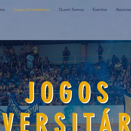
ivo
Jogos Universitários
Quem Somos
Eventos
Associa
J O G O S
 V E R S I T Á R