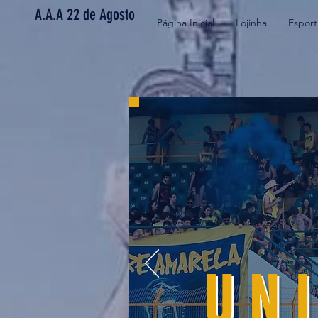
A.A.A 22 de Agosto
Página Inicial
Lojinha
Esport
U N I