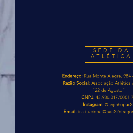
SEDE DA
ATLÉTICA
Endereço:
Rua Monte Alegre, 984 
Razão Social
: Associação Atlétic
"22 de Agosto"
CNPJ
: 43.986.017/0001-
Instagram
: @anjinhopuc2
Email:
institucional@aaa22deago