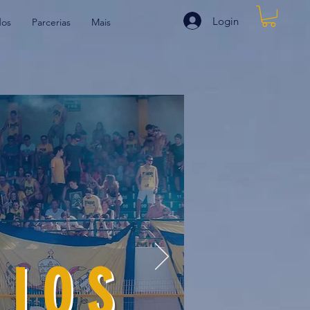
Login
dos
Parcerias
Mais
 I O S