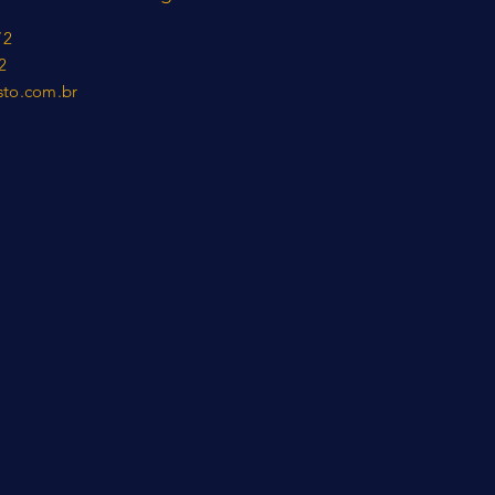
72
2
sto.com.br