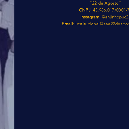
"22 de Agosto"
CNPJ
: 43.986.017/0001-
Instagram
: @anjinhopuc2
Email:
institucional@aaa22deago